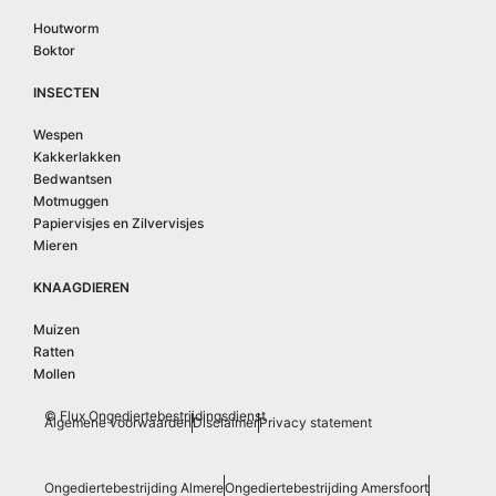
Houtworm
Boktor
INSECTEN
Wespen
Kakkerlakken
Bedwantsen
Motmuggen
Papiervisjes en Zilvervisjes
Mieren
KNAAGDIEREN
Muizen
Ratten
Mollen
© Flux Ongediertebestrijdingsdienst
Algemene voorwaarden
Disclaimer
Privacy statement
Ongediertebestrijding Almere
Ongediertebestrijding Amersfoort