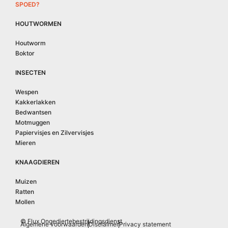
SPOED?
HOUTWORMEN
Houtworm
Boktor
INSECTEN
Wespen
Kakkerlakken
Bedwantsen
Motmuggen
Papiervisjes en Zilvervisjes
Mieren
KNAAGDIEREN
Muizen
Ratten
Mollen
© Flux Ongediertebestrijdingsdienst
Algemene voorwaarden
Disclaimer
Privacy statement