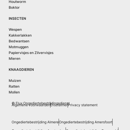
Houtworm
Boktor
INSECTEN
Wespen
Kakkerlakken
Bedwantsen
Motmuggen
Papiervisjes en Zilvervisjes
Mieren
KNAAGDIEREN
Muizen
Ratten
Mollen
© Flux Ongediertebestrijdingsdienst
Algemene voorwaarden
Disclaimer
Privacy statement
Ongediertebestrijding Almere
Ongediertebestrijding Amersfoort