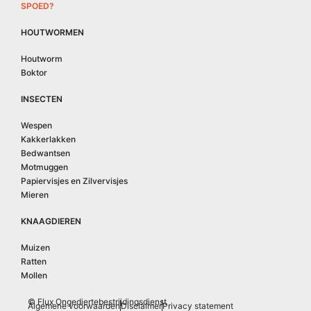
SPOED?
HOUTWORMEN
Houtworm
Boktor
INSECTEN
Wespen
Kakkerlakken
Bedwantsen
Motmuggen
Papiervisjes en Zilvervisjes
Mieren
KNAAGDIEREN
Muizen
Ratten
Mollen
© Flux Ongediertebestrijdingsdienst
Algemene voorwaarden
Disclaimer
Privacy statement